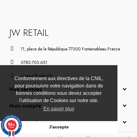
JW RETAIL
11, place de la République 77300 Fontainebleau France
0782-703-651
contact@collant.fr
Conformément aux directives de la CNIL,
pour poursuivre votre navigation dans de
Nos services
bonnes conditions vous devez accepter
l'utilisation de Cookies sur notre site.
Mon compte
En savoir plus
A propos de nous
9.5
/10
J'accepte
631 avis