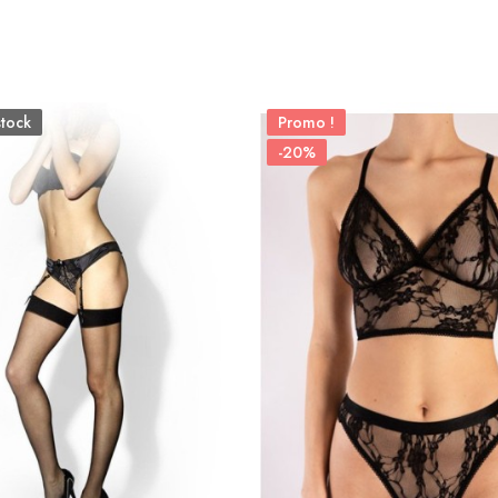
stock
Promo !
-20%