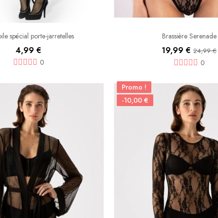
ile spécial porte-jarretelles
Brassière Serenade
4,99 €
19,99 €
24,99 €
0
0
Promo !
-10,00 €