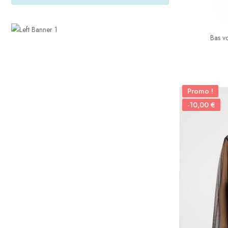
Bas vo
Promo !
-10,00 €