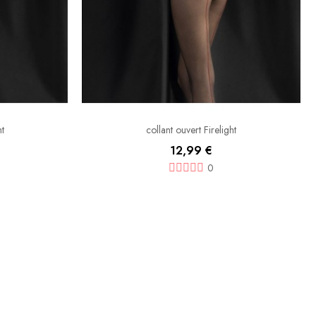
ht
collant ouvert Firelight
12,99 €
0