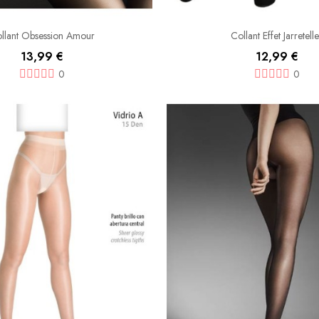
llant Obsession Amour
Collant Effet Jarretell
13,99 €
12,99 €
0
0