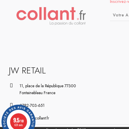
Inscrivez-
JW RETAIL
11, place de la République 77300
Fontainebleau France
0782-703-651
contact@collant.fr
9.5
/10
631 avis