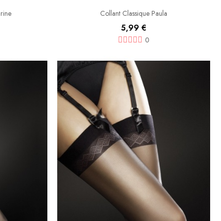
rine
Collant Classique Paula
5,99 €
0