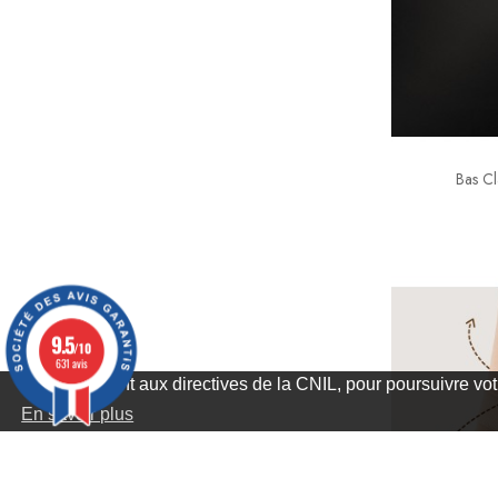
Bas Cl
9.5
/10
631 avis
Conformément aux directives de la CNIL, pour poursuivre votr
En savoir plus