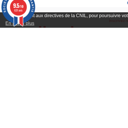
9.5
/10
631 avis
Conformément aux directives de la CNIL, pour poursuivre votr
Inscrivez-
En savoir plus
JW RETAIL
11, place de la République 77300
Fontainebleau France
0782-703-651