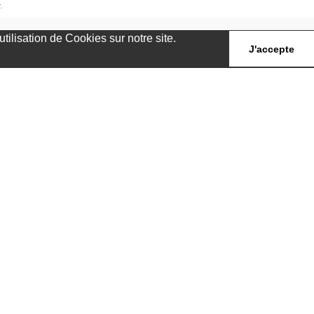
.
ilisation de Cookies sur notre site.
J'accepte
A propos de nous
Qui sommes-nous
s
Contactez-nous
Plan du site
s