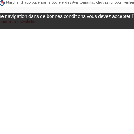
Marchand approuvé par la Société des Avis Garantis,
cliquez ici pour vérifier
e navigation dans de bonnes conditions vous devez accepter l'ut
vous à la newsletter
S’ABONNER
Nos services
Mon compte
Livraison à la carte
Mon compte
Expédition express
Mes commande
Paiement sécurisé
Mes adresses
Echange et retour
Mes information