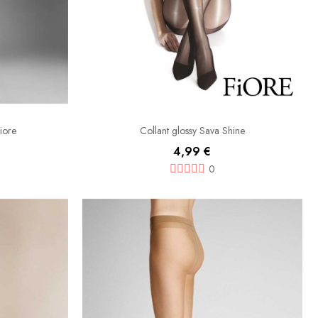
iore
Collant glossy Sava Shine
4,99 €
0