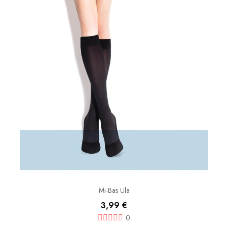
Mi-Bas Ula
3,99 €
0