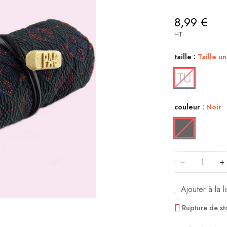
8,99 €
HT
taille :
Taille u
couleur :
Noir
−
+
Ajouter à la l
Rupture de st