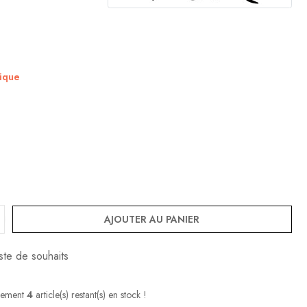
nique
AJOUTER AU PANIER
iste de souhaits
lement
4
article(s) restant(s) en stock !