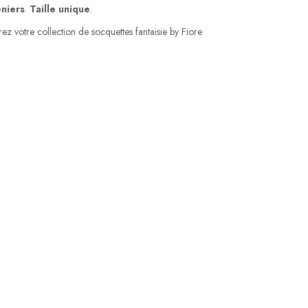
niers
.
Taille unique
.
z votre collection de socquettes fantaisie by Fiore