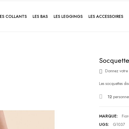
LES COLLANTS
LES BAS
LES LEGGINGS
LES ACCESSOIRES
Socquett
Donnez votre 
Les socquettes dis
12
personnes
MARQUE:
Fior
UGS:
G1037