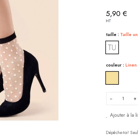
5,90 €
HT
taille :
Taille u
couleur :
Linen
−
+
Ajouter à la l
Dépêche-toi! Seu