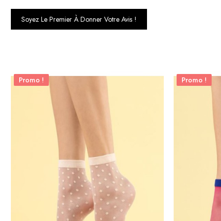
Soyez Le Premier À Donner Votre Avis !
Promo !
Promo !