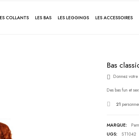
LES COLLANTS
LES BAS
LES LEGGINGS
LES ACCESSOIRES
Bas classi
Donnez votre 
Des bas fun et sex
21
personnes
MARQUE:
Pam
UGS:
ST1042