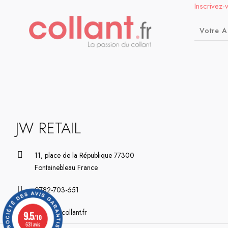
Inscrivez-
JW RETAIL
11, place de la République 77300
Fontainebleau France
0782-703-651
contact@collant.fr
9.5
/10
631 avis