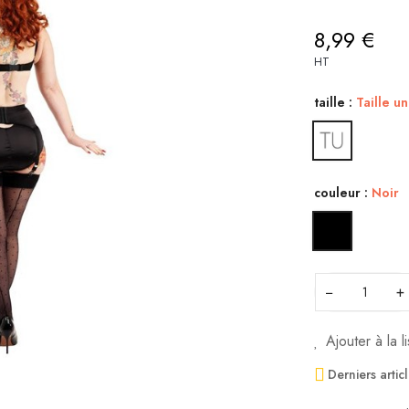
8,99 €
HT
taille :
Taille u
couleur :
Noir
−
+
Ajouter à la l
Derniers artic