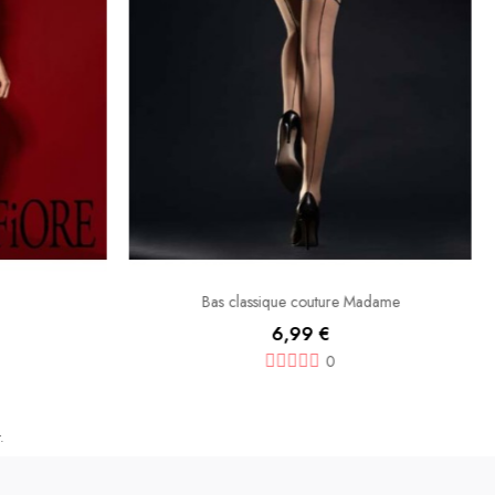
Bas classique couture Madame
6,99 €
0
.