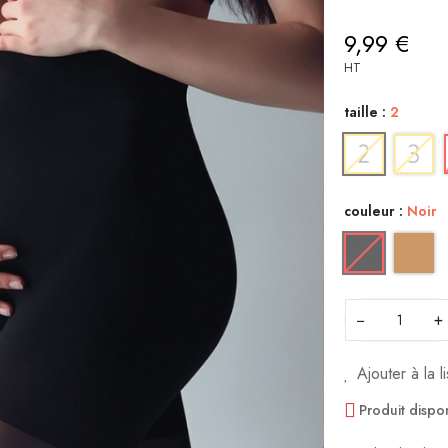
9,99 €
HT
taille :
2
couleur :
Noir
−
+
Ajouter à la l
Produit dispo