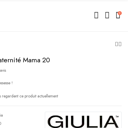
0
aternité Mama 20
avis
ssesse !
 regardent ce produit actuellement
ia
0