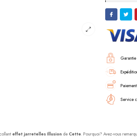
Garantie
Expéditio
Paiement
Service c
collant
effet jarretelles Illusion
de
Cette
. Pourquoi? Avez-vous remarqué