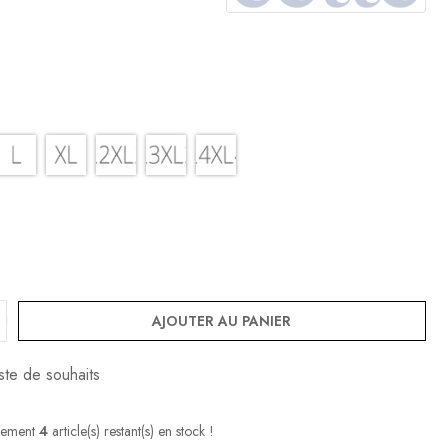
AJOUTER AU PANIER
iste de souhaits
lement
4
article(s) restant(s) en stock !