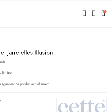
0
et jarretelles Illusion
avis
e limitée
regardent ce produit actuellement
e