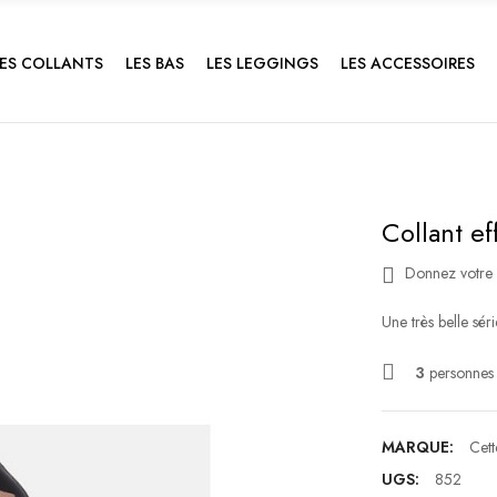
LES COLLANTS
LES BAS
LES LEGGINGS
LES ACCESSOIRES
Collant eff
Donnez votre 
Une très belle séri
3
personnes 
MARQUE:
Cett
UGS:
852