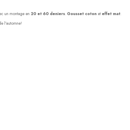
 avec un montage en
20 et 60 deniers
.
Gousset coton
et
effet mat
.
 de l'automne!