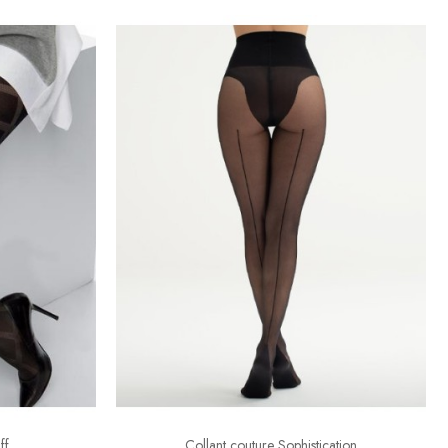
ff
Collant couture Sophistication