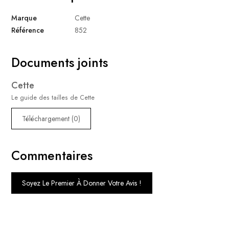
Marque
Cette
Référence
852
Documents joints
Cette
Le guide des tailles de Cette
Téléchargement (0)
Commentaires
Soyez Le Premier À Donner Votre Avis !