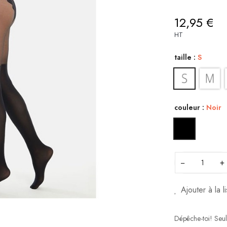
12,95 €
HT
taille :
S
couleur :
Noir
−
+
Ajouter à la l
Dépêche-toi! Seu