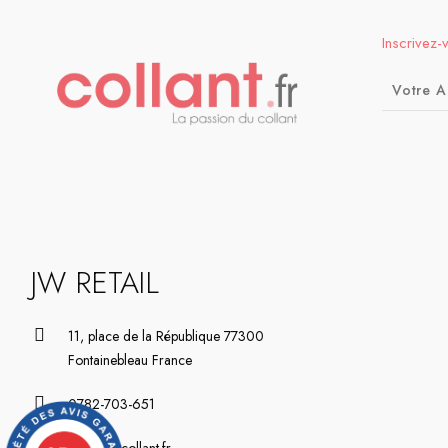
Inscrivez-
JW RETAIL
11, place de la République 77300
Fontainebleau France
0782-703-651
contact@collant.fr