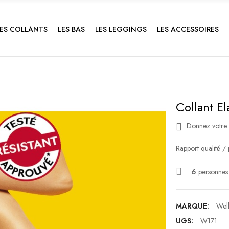
LES COLLANTS
LES BAS
LES LEGGINGS
LES ACCESSOIRES
Collant El
Donnez votre 
Rapport qualité / 
6
personnes 
MARQUE:
Wel
UGS:
W171