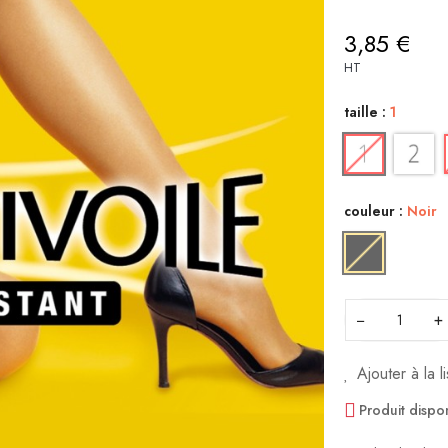
3,85 €
HT
taille :
1
couleur :
Noir
−
+
Ajouter à la l
Produit dispo