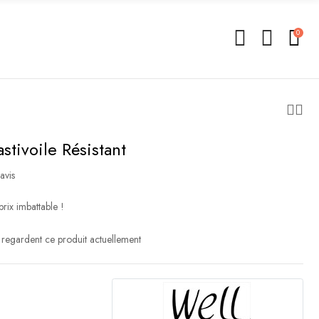
0
astivoile Résistant
avis
prix imbattable !
regardent ce produit actuellement
l