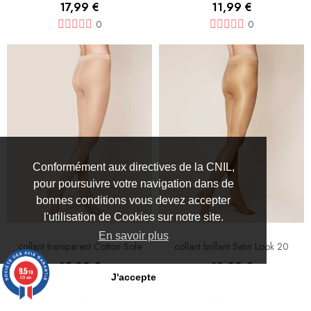
17,99 €
11,99 €
0
0
Conformément aux directives de la CNIL,
pour poursuivre votre navigation dans de
bonnes conditions vous devez accepter
l'utilisation de Cookies sur notre site.
En savoir plus
collant transparent Cotton Sole
collant brillant Satin Look 20
15,99 €
13,99 €
9.5
/10
J'accepte
631 avis
0
0