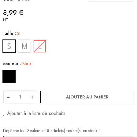
8,99 €
HT
taille :
S
couleur :
Noir
−
+
AJOUTER AU PANIER
Ajouter à la liste de souhaits
Dépêche-toi! Seulement
5
article(s) restant(s) en stock !